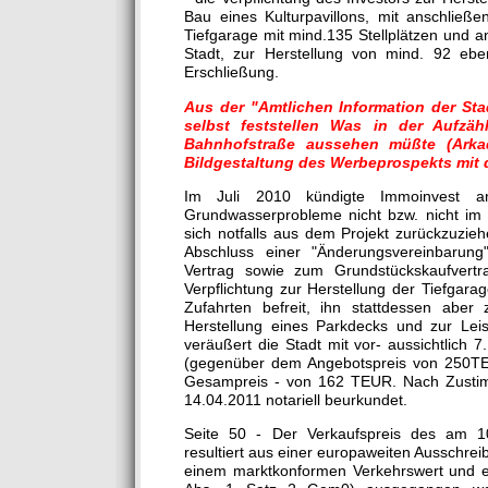
Bau eines Kulturpavillons, mit anschließ
Tiefgarage mit mind.135 Stellplätzen und an
Stadt, zur Herstellung von mind. 92 ebe
Erschließung.
Aus der "Amtlichen Information der Sta
selbst feststellen Was in der Aufzä
Bahnhofstraße aussehen müßte (Arka
Bildgestaltung des Werbeprospekts mit 
Im Juli 2010 kündigte Immoinvest 
Grundwasserprobleme nicht bzw. nicht im
sich notfalls aus dem Projekt zurückzuzie
Abschluss einer "Änderungsvereinbarung
Vertrag sowie zum Grundstückskaufvertr
Verpflichtung zur Herstellung der Tiefgarag
Zufahrten befreit, ihn stattdessen aber
Herstellung eines Parkdecks und zur Leis
veräußert die Stadt mit vor- aussichtlich
(gegenüber dem Angebotspreis von 250TEU
Gesampreis - von 162 TEUR. Nach Zusti
14.04.2011 notariell beurkundet.
Seite 50 - Der Verkaufspreis des am 10.
resultiert aus einer europaweiten Ausschre
einem marktkonformen Verkehrswert und e