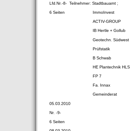
Lfd.Nr.-8- Teilnehmer: Stadtbauam
6 Seiten ImmoInvest 2
ACTIV-GROUP 4 P
IB Hertle + Gollub 1
Geotechn. Südwest 1
Prüfstatik 1 P
B Schwab 1 P
HE Plantechnik HLS 1
FP 7 2 Per
Fa. Innax 2 Pe
Gemeinder
05.03.2010
Nr. -9-
6 Seiten
08.03.2010