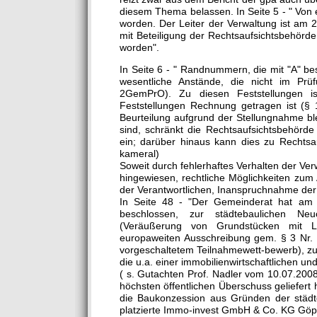
diesem Thema belassen. In Seite 5 - " Von
worden. Der Leiter der Verwaltung ist am 
mit Beteiligung der Rechtsaufsichtsbehörde
worden".
In Seite 6 - " Randnummern, die mit "A" be
wesentliche Anstände, die nicht im Pr
2GemPrO). Zu diesen Feststellungen is
Feststellungen Rechnung getragen ist (§
Beurteilung aufgrund der Stellungnahme ble
sind, schränkt die Rechtsaufsichtsbehörd
ein; darüber hinaus kann dies zu Recht
kameral)
Soweit durch fehlerhaftes Verhalten der Ver
hingewiesen, rechtliche Möglichkeiten zum
der Verantwortlichen, Inanspruchnahme der
In Seite 48 - "Der Gemeinderat hat am 2
beschlossen, zur städtebaulichen Ne
(Veräußerung von Grundstücken mit Le
europaweiten Ausschreibung gem. § 3 Nr.
vorgeschaltetem Teilnahmewett-bewerb), zu 
die u.a. einer immobilienwirtschaftlichen
( s. Gutachten Prof. Nadler vom 10.07.200
höchsten öffentlichen Überschuss geliefert
die Baukonzession aus Gründen der städte
platzierte Immo-invest GmbH & Co. KG Göp