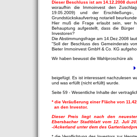
Dieser Beschluss ist am 14.12.2008 durc
woraufhin die Immoinvest den Zuschlag
19.05.2009) und der Erschließungs-,
Grundstückskaufvertrag notariell beurkunde
Hier muß die Frage erlaubt sein, wer h
Behauptung aufgestellt, dass die Bürger
Investoren?
Die Abstimmungsfrage am 14.Dez.2008 laut
"Soll der Beschluss des Gemeinderats vo
Bieter Immoinvest GmbH & Co. KG aufgehobe
Wir haben bewusst die Wahlproschüre als
beigefügt. Es ist interessant nachzulesen 
und was erfüllt (nicht erfüllt) wurde.
Seite 59 - Wesentliche Inhalte der vertragl
* die Veräußerung einer Fläche von 11.42
an den Investor.
Dieser Preis liegt nach den neuesten
Ebersbacher Stadtblatt vom 12. Juli 20
-/Ackerland unter dem des Gartenlandpre
* die Verpflichtung des Investors zur Hers