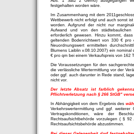
Abs. 1 Satz 2 Gem0) ausgegangen wer
festgehalten worden wäre.
Im Zusammenhang mit dem 2011geschlossene
Wettbewerb nicht erfolgt und auch sonst ist 
worden. Aufgrund der nicht nur margina
Aufwand und von den städtebaulichen A
erforderlich gewesen. Hinzu kommt, das
geltenden Bodenrichtwert von 330 € pro
Neuordnungswert ermittelten durchschni
Blumens Laiblin v.08.10.2007) ein nominal d
€ pro qm bei einem Verkaufspreis von 162 
Die Voraussetzungen für den sachgerecht
die verlässliche Wertermittlung vor der Ve
oder ggf. auch darunter in Rede stand, lag
nicht vor.
Der letzte Absatz ist farblich geken
Pflichtverletzung nach § 266 StGB" vers
In Abhängigkeit von dem Ergebnis des
wäh
Verkehrswertermittlung und ggf. weiterer 
Vertragskonditionen, wäre der Besch
Rechtsaufsichtbehörde vorzulegen ( § 92
Rechtsaufsichtsbehörde abzustimmen.
Bei dieser Gelegenheit darf festgehalt